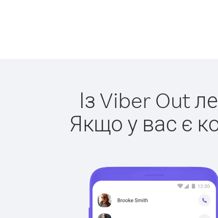
Із Viber Out л
Якщо у вас є к