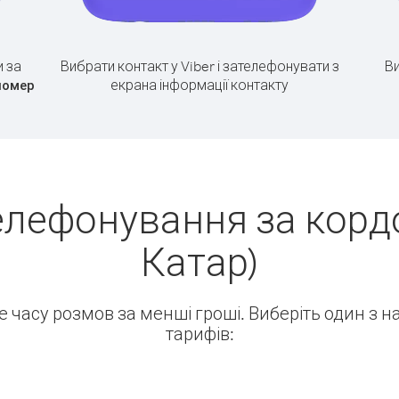
 за
Вибрати контакт у Viber і зателефонувати з
Ви
екрана інформації контакту
номер
елефонування за кордо
Катар)
ше часу розмов за менші гроші. Виберіть один з 
тарифів: