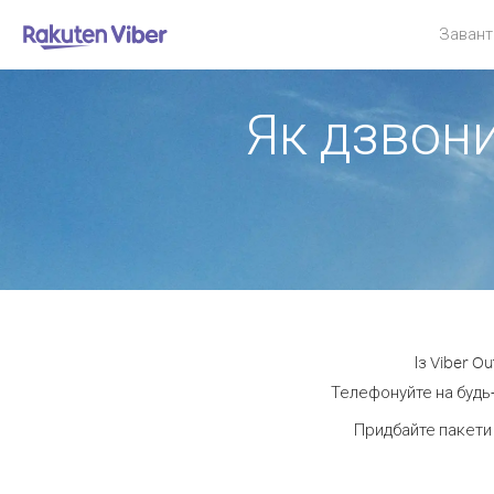
Завант
Як дзвони
Із Viber O
Телефонуйте на будь-
Придбайте пакети