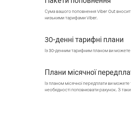
Пакети поповнення
Сума вашого поповнення Viber Out вносить
низькими тарифами Viber.
30-денні тарифні плани
Із 30-денним тарифним планом ви можете т
Плани місячної передпла
Із планом місячної передплати ви можете 
необхідності поповнювати рахунок. З таки