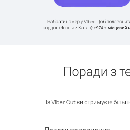
Набрати номер у Viber.
Щоб подзвонити
кордон (Японія > Катар):
+
+
974
місцевий 
Поради з т
Із Viber Out ви отримуєте біль