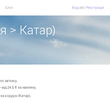
Блог
Вхід
або
Pеєстрація
я > Катар)
тю зв'язку.
ід 24.5 ¢ за хвилину.
а кордон (Катар).