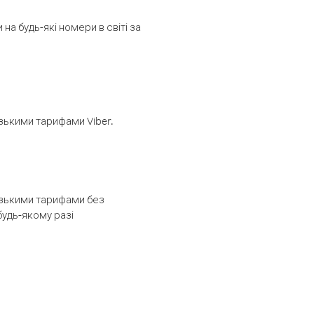
а будь-які номери в світі за
изькими тарифами Viber.
низькими тарифами без
будь-якому разі