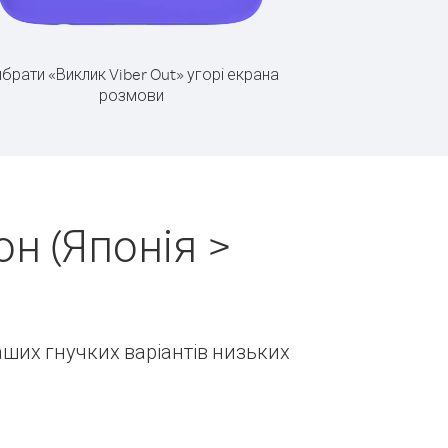
брати «Виклик Viber Out» угорі екрана
розмови
н (Японія >
наших гнучких варіантів низьких