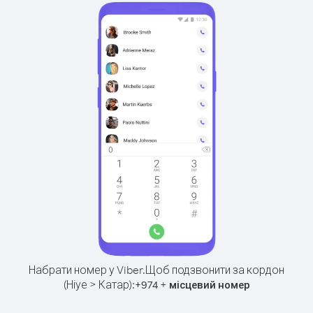
Набрати номер у Viber.
Щоб подзвонити за кордон
(Ніуе > Катар):
+
+
974
місцевий номер