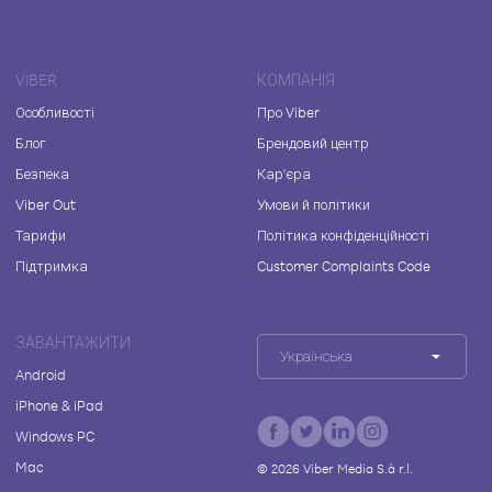
VIBER
КОМПАНІЯ
Особливості
Про Viber
Блог
Брендовий центр
Безпека
Кар'єра
Viber Out
Умови й політики
Тарифи
Політика конфіденційності
Підтримка
Customer Complaints Code
ЗАВАНТАЖИТИ
Українська
Android
iPhone & iPad
Windows PC
Mac
©
2026
Viber Media S.à r.l.