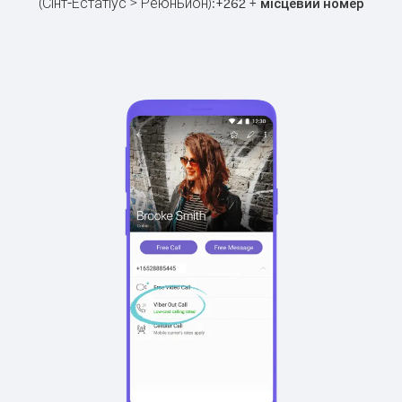
(Сінт-Естатіус > Реюньйон):
+
+
262
місцевий номер