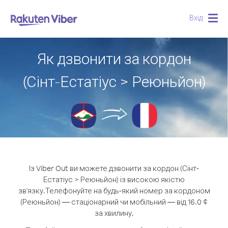
Вхід
Togg
navig
Як дзвонити за кордон
(Сінт-Естатіус > Реюньйон)
Із Viber Out ви можете дзвонити за кордон (Сінт-
Естатіус > Реюньйон) із високою якістю
зв'язку.
Телефонуйте на будь-який номер за кордоном
(Реюньйон) — стаціонарний чи мобільний — від 16.0 ¢
за хвилину.