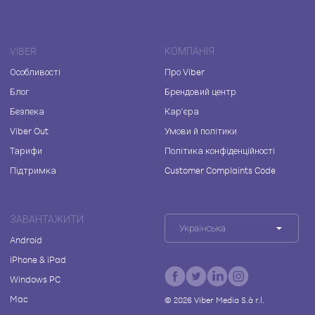
VIBER
КОМПАНІЯ
Особливості
Про Viber
Блог
Брендовий центр
Безпека
Кар'єра
Viber Out
Умови й політики
Тарифи
Політика конфіденційності
Підтримка
Customer Complaints Code
ЗАВАНТАЖИТИ
Українська
Android
iPhone & iPad
Windows PC
Mac
©
2026
Viber Media S.à r.l.