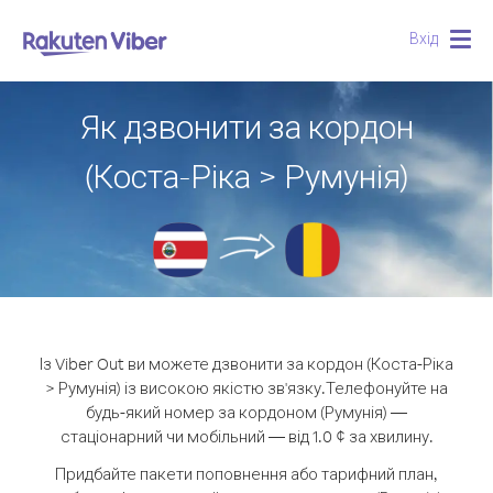
Вхід
Togg
navig
Як дзвонити за кордон
(Коста-Ріка > Румунія)
Із Viber Out ви можете дзвонити за кордон (Коста-Ріка
> Румунія) із високою якістю зв'язку.
Телефонуйте на
будь-який номер за кордоном (Румунія) —
стаціонарний чи мобільний — від 1.0 ¢ за хвилину.
Придбайте пакети поповнення або тарифний план,