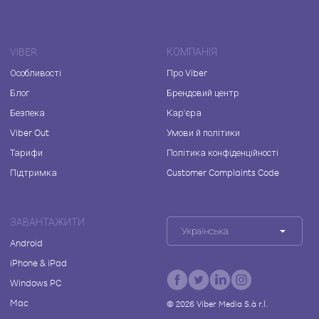
VIBER
КОМПАНІЯ
Особливості
Про Viber
Блог
Брендовий центр
Безпека
Кар'єра
Viber Out
Умови й політики
Тарифи
Політика конфіденційності
Підтримка
Customer Complaints Code
ЗАВАНТАЖИТИ
Українська
Android
iPhone & iPad
Windows PC
Mac
©
2026
Viber Media S.à r.l.