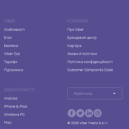
VIBER
КОМПАНІЯ
Особливості
Про Viber
Блог
Брендовий центр
Безпека
Кар'єра
Viber Out
Умови й політики
Тарифи
Політика конфіденційності
Підтримка
Customer Complaints Code
ЗАВАНТАЖИТИ
Українська
Android
iPhone & iPad
Windows PC
Mac
©
2026
Viber Media S.à r.l.