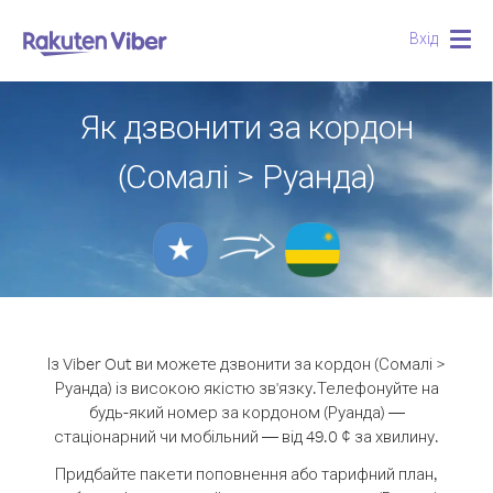
Вхід
Togg
navig
Як дзвонити за кордон
(Сомалі > Руанда)
Із Viber Out ви можете дзвонити за кордон (Сомалі >
Руанда) із високою якістю зв'язку.
Телефонуйте на
будь-який номер за кордоном (Руанда) —
стаціонарний чи мобільний — від 49.0 ¢ за хвилину.
Придбайте пакети поповнення або тарифний план,