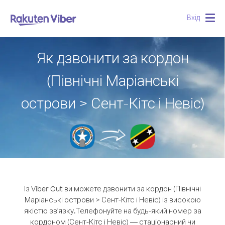
Вхід
Togg
navig
Як дзвонити за кордон
(Північні Маріанські
острови > Сент-Кітс і Невіс)
Із Viber Out ви можете дзвонити за кордон (Північні
Маріанські острови > Сент-Кітс і Невіс) із високою
якістю зв'язку.
Телефонуйте на будь-який номер за
кордоном (Сент-Кітс і Невіс) — стаціонарний чи