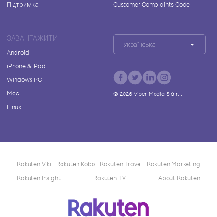
Підтримка
Customer Complaints Code
ЗАВАНТАЖИТИ
Українська
Android
iPhone & iPad
Windows PC
Mac
©
2026
Viber Media S.à r.l.
Linux
Rakuten Viki
Rakuten Kobo
Rakuten Travel
Rakuten Marketing
Rakuten Insight
Rakuten TV
About Rakuten