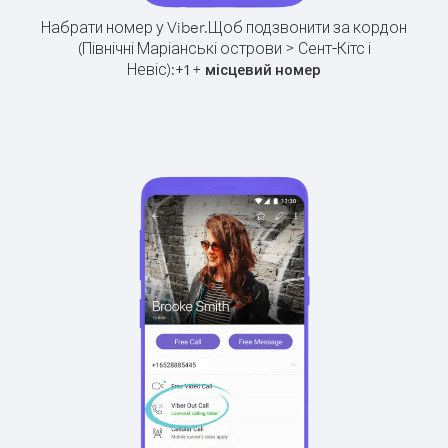
Набрати номер у Viber.
Щоб подзвонити за кордон
(Північні Маріанські острови > Сент-Кітс і
Невіс):
+
+
1
місцевий номер