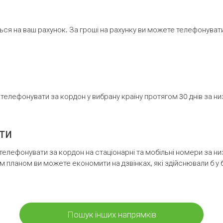
ся на ваш рахунок. За гроші на рахунку ви можете телефонувати н
елефонувати за кордон у вибрану країну протягом 30 днів за н
ти
телефонувати за кордон на стаціонарні та мобільні номери за 
м планом ви можете економити на дзвінках, які здійснювали б у 
Пошук інших напрямків