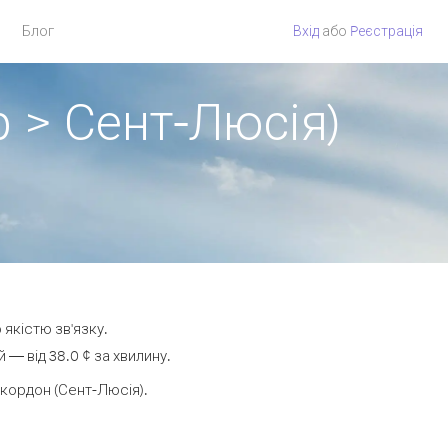
Блог
Вхід
або
Pеєстрація
р > Сент-Люсія)
 якістю зв'язку.
— від 38.0 ¢ за хвилину.
кордон (Сент-Люсія).