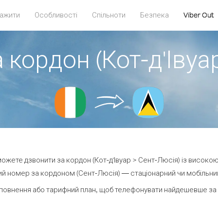
ажити
Особливості
Спільноти
Безпека
Viber Out
 кордон (Кот-д'Івуа
 можете дзвонити за кордон (Кот-д'Івуар > Сент-Люсія) із високою
й номер за кордоном (Сент-Люсія) — стаціонарний чи мобільний 
повнення або тарифний план, щоб телефонувати найдешевше за 