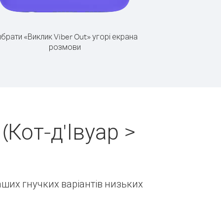
брати «Виклик Viber Out» угорі екрана
розмови
Кот-д'Івуар >
наших гнучких варіантів низьких