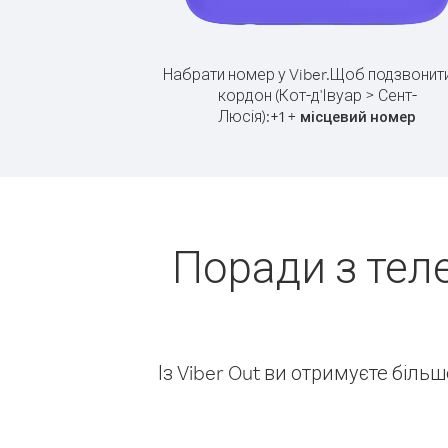
Набрати номер у Viber.
Щоб подзвонити
кордон (Кот-д'Івуар > Сент-
Люсія):
+
+
1
місцевий номер
Поради з тел
Із Viber Out ви отримуєте біль