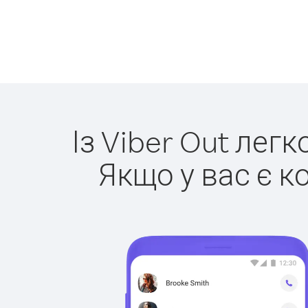
Із Viber Out лег
Якщо у вас є к