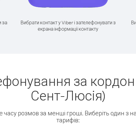
 за
Вибрати контакт у Viber і зателефонувати з
Ви
екрана інформації контакту
ефонування за кордон (
Сент-Люсія)
ше часу розмов за менші гроші. Виберіть один з 
тарифів: