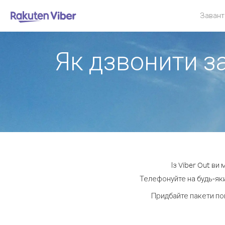
Завант
Як дзвонити за
Із Viber Out ви
Телефонуйте на будь-яки
Придбайте пакети по