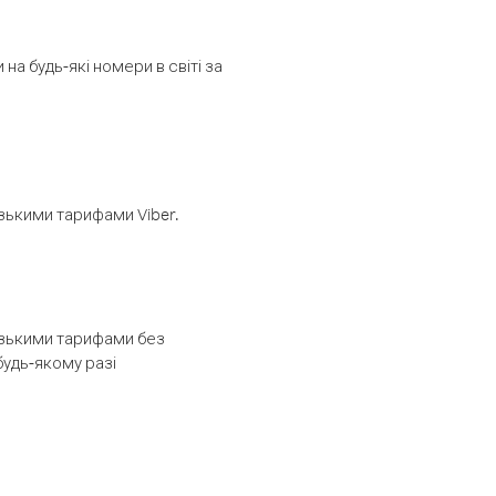
а будь-які номери в світі за
изькими тарифами Viber.
низькими тарифами без
будь-якому разі