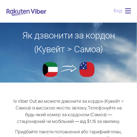
Вхід
Togg
navig
Як дзвонити за кордон
(Кувейт > Самоа)
Із Viber Out ви можете дзвонити за кордон (Кувейт >
Самоа) із високою якістю зв'язку.
Телефонуйте на
будь-який номер за кордоном (Самоа) —
стаціонарний чи мобільний — від $1.15 за хвилину.
Придбайте пакети поповнення або тарифний план,