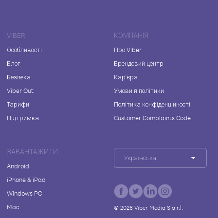
VIBER
КОМПАНІЯ
Особливості
Про Viber
Блог
Брендовий центр
Безпека
Кар'єра
Viber Out
Умови й політики
Тарифи
Політика конфіденційності
Підтримка
Customer Complaints Code
ЗАВАНТАЖИТИ
Українська
Android
iPhone & iPad
Windows PC
Mac
©
2026
Viber Media S.à r.l.