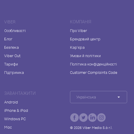
VIBER
КОМПАНІЯ
Особливості
Про Viber
Блог
Брендовий центр
Безпека
Кар'єра
Viber Out
Умови й політики
Тарифи
Політика конфіденційності
Підтримка
Customer Complaints Code
ЗАВАНТАЖИТИ
Українська
Android
iPhone & iPad
Windows PC
Mac
©
2026
Viber Media S.à r.l.