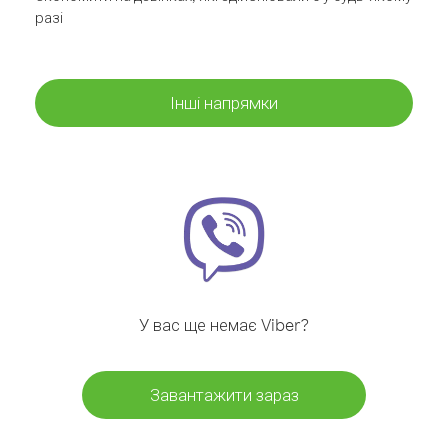
разі
Інші напрямки
У вас ще немає Viber?
Завантажити зараз