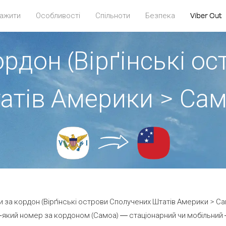
ажити
Особливості
Спільноти
Безпека
Viber Out
ордон (Вірґінські о
атів Америки > Сам
и за кордон (Вірґінські острови Сполучених Штатів Америки > Са
який номер за кордоном (Самоа) — стаціонарний чи мобільний — 