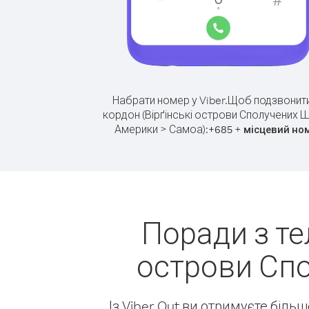
Набрати номер у Viber.
Щоб подзвонити
кордон (Вірґінські острови Сполучених Ш
Америки > Самоа):
+
+
685
місцевий но
Поради з те
острови Спо
Із Viber Out ви отримуєте біль