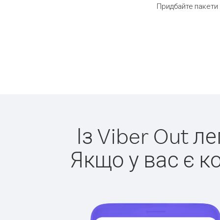
Придбайте пакети 
Із Viber Out л
Якщо у вас є к