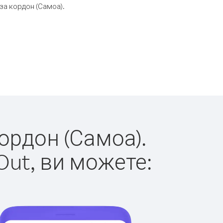
за кордон (Самоа).
кордон (Самоа).
Out, ви можете: