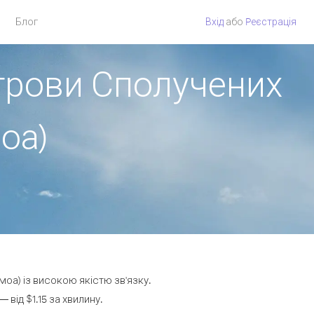
Блог
Вхід
або
Pеєстрація
строви Сполучених
оа)
моа) із високою якістю зв'язку.
від $1.15 за хвилину.