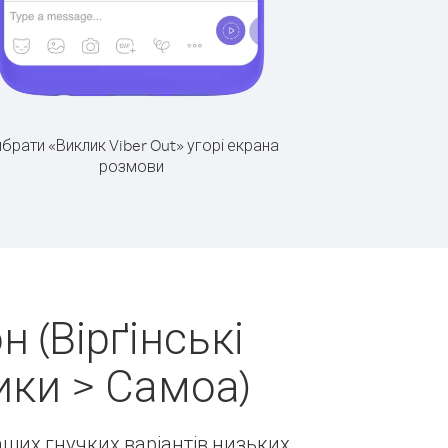
брати «Виклик Viber Out» угорі екрана
розмови
 (Вірґінські
ики > Самоа)
наших гнучких варіантів низьких