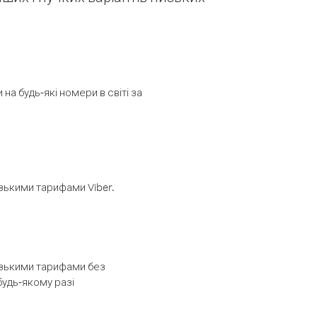
а будь-які номери в світі за
изькими тарифами Viber.
низькими тарифами без
будь-якому разі