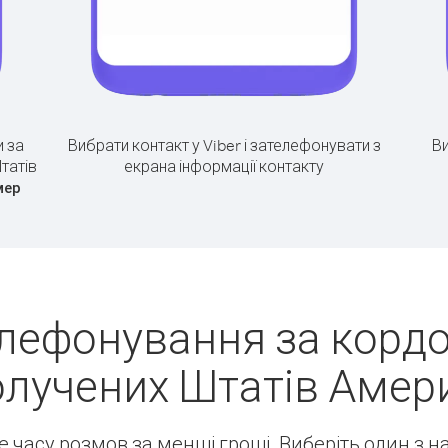
 за
Вибрати контакт у Viber і зателефонувати з
Ви
татів
екрана інформації контакту
мер
лефонування за кордон
лучених Штатів Амер
ше часу розмов за менші гроші. Виберіть один з 