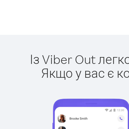
Із Viber Out лег
Якщо у вас є к