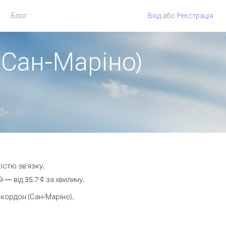
Блог
Вхід
або
Pеєстрація
 Сан-Маріно)
істю зв'язку.
— від 35.7 ¢ за хвилину.
кордон (Сан-Маріно).