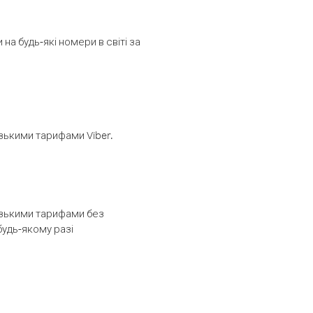
а будь-які номери в світі за
изькими тарифами Viber.
низькими тарифами без
будь-якому разі