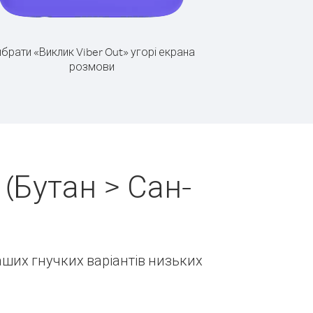
брати «Виклик Viber Out» угорі екрана
розмови
(Бутан > Сан-
наших гнучких варіантів низьких