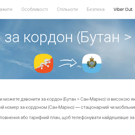
ажити
Особливості
Спільноти
Безпека
Viber Out
 за кордон (Бутан >
 ви можете дзвонити за кордон (Бутан > Сан-Маріно) із високою як
й номер за кордоном (Сан-Маріно) — стаціонарний чи мобільний 
повнення або тарифний план, щоб телефонувати найдешевше за 