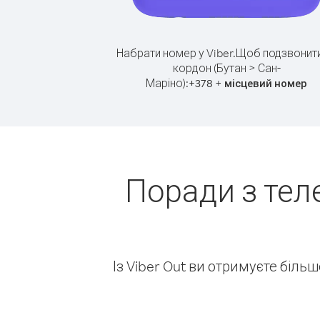
Набрати номер у Viber.
Щоб подзвонити
кордон (Бутан > Сан-
Маріно):
+
+
378
місцевий номер
Поради з тел
Із Viber Out ви отримуєте біль