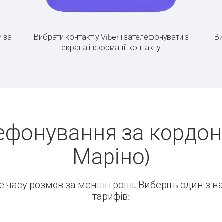
 за
Вибрати контакт у Viber і зателефонувати з
Ви
екрана інформації контакту
ефонування за кордон 
Маріно)
ше часу розмов за менші гроші. Виберіть один з 
тарифів: