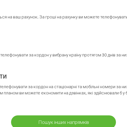
ся на ваш рахунок. За гроші на рахунку ви можете телефонувати н
елефонувати за кордон у вибрану країну протягом 30 днів за н
ти
телефонувати за кордон на стаціонарні та мобільні номери за 
м планом ви можете економити на дзвінках, які здійснювали б у 
Пошук інших напрямків