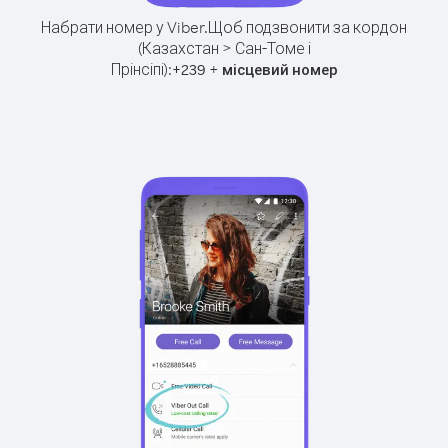
Набрати номер у Viber.
Щоб подзвонити за кордон
(Казахстан > Сан-Томе і
Прінсіпі):
+
+
239
місцевий номер