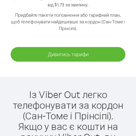
від $1.73 за хвилину.
Придбайте пакети поповнення або тарифний план,
щоб телефонувати найдешевше за кордон (Сан-Томе і
Прінсіпі).
Дивитись тарифи
Із Viber Out легко
телефонувати за кордон
(Сан-Томе і Прінсіпі).
Якщо у вас є кошти на