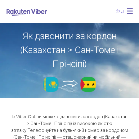
Вхід
Togg
navig
Як дзвонити за кордон
(Казахстан > Сан-Томе і
Прінсіпі)
Із Viber Out ви можете дзвонити за кордон (Казахстан
> Сан-Томе і Прінсіпі) із високою якістю
зв'язку.
Телефонуйте на будь-який номер за кордоном
(Сан-Томе і Прінсіпі) — стаціонарний чи мобільний —