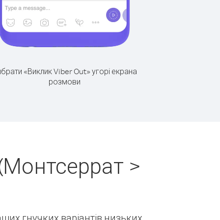
брати «Виклик Viber Out» угорі екрана
розмови
(Монтсеррат >
наших гнучких варіантів низьких