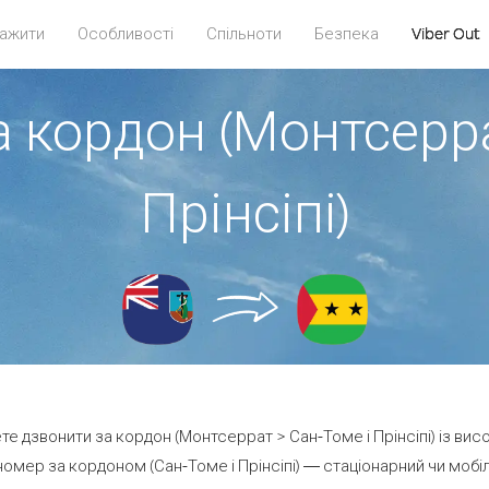
ажити
Особливості
Спільноти
Безпека
Viber Out
а кордон (Монтсерра
Прінсіпі)
ете дзвонити за кордон (Монтсеррат > Сан-Томе і Прінсіпі) із вис
омер за кордоном (Сан-Томе і Прінсіпі) — стаціонарний чи мобіль