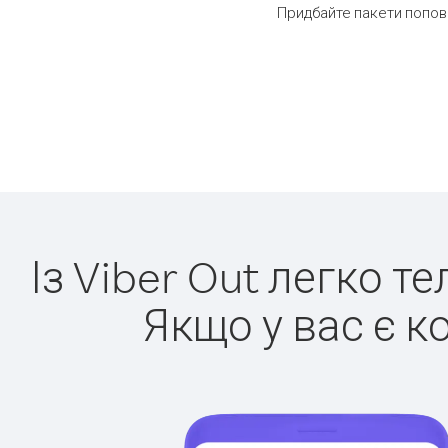
Придбайте пакети поповн
Із Viber Out легко т
Якщо у вас є к