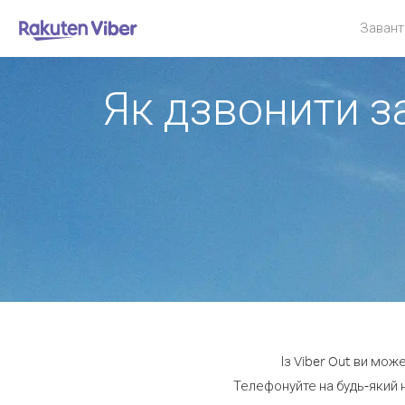
Завант
Як дзвонити з
Із Viber Out ви мож
Телефонуйте на будь-який н