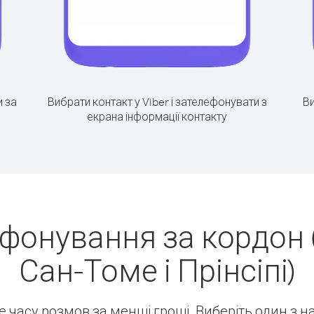
 за
Вибрати контакт у Viber і зателефонувати з
Ви
екрана інформації контакту
ефонування за кордон 
Сан-Томе і Прінсіпі)
ше часу розмов за менші гроші. Виберіть один з 