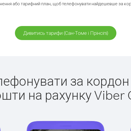
ення або тарифний план, щоб телефонувати найдешевше за кордо
Дивитись тарифи (Сан-Томе і Прінсіпі)
елефонувати за кордон (
ошти на рахунку Viber 