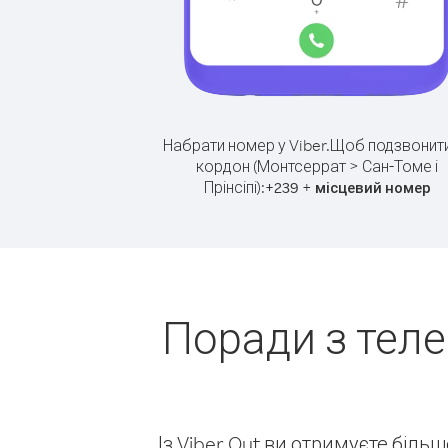
Набрати номер у Viber.
Щоб подзвонити
кордон (Монтсеррат > Сан-Томе і
Прінсіпі):
+
+
239
місцевий номер
Поради з тел
Із Viber Out ви отримуєте біль