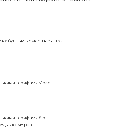
а будь-які номери в світі за
изькими тарифами Viber.
низькими тарифами без
будь-якому разі