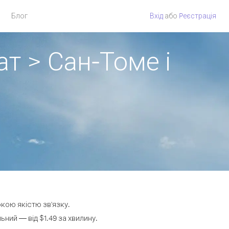
Блог
Вхід
або
Pеєстрація
т > Сан-Томе і
окою якістю зв'язку.
ний — від $1.49 за хвилину.