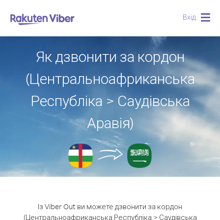
Вхід
Togg
navig
Як дзвонити за кордон
(Центральноафриканська
Республіка > Саудівська
Аравія)
Із Viber Out ви можете дзвонити за кордон
(Центральноафриканська Республіка > Саудівська