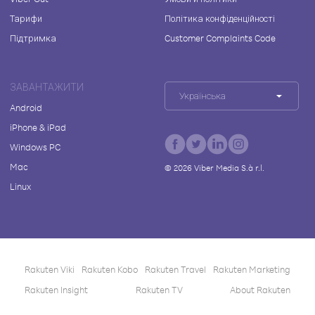
Тарифи
Політика конфіденційності
Підтримка
Customer Complaints Code
ЗАВАНТАЖИТИ
Українська
Android
iPhone & iPad
Windows PC
Mac
©
2026
Viber Media S.à r.l.
Linux
Rakuten Viki
Rakuten Kobo
Rakuten Travel
Rakuten Marketing
Rakuten Insight
Rakuten TV
About Rakuten