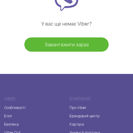
У вас ще немає Viber?
Завантажити зараз
VIBER
КОМПАНІЯ
Особливості
Про Viber
Блог
Брендовий центр
Безпека
Кар'єра
Viber Out
Умови й політики