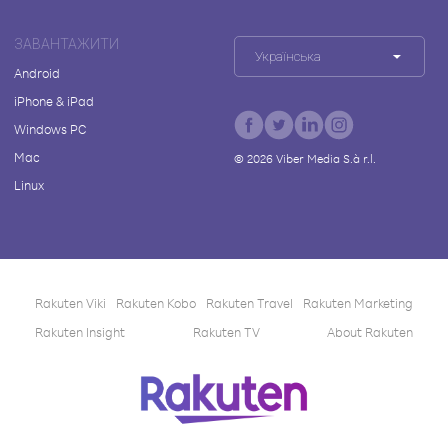
ЗАВАНТАЖИТИ
Українська
Android
iPhone & iPad
Windows PC
Mac
©
2026
Viber Media S.à r.l.
Linux
Rakuten Viki
Rakuten Kobo
Rakuten Travel
Rakuten Marketing
Rakuten Insight
Rakuten TV
About Rakuten