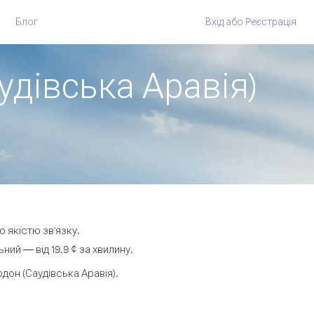
Блог
Вхід
або
Pеєстрація
удівська Аравія)
ю якістю зв'язку.
ий — від 19.9 ¢ за хвилину.
он (Саудівська Аравія).