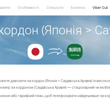
ажити
Особливості
Спільноти
Безпека
Viber Out
кордон (Японія > Са
можете дзвонити за кордон (Японія > Саудівська Аравія) із високо
омер за кордоном (Саудівська Аравія) — стаціонарний чи мобільн
нення або тарифний план, щоб телефонувати найдешевше за корд