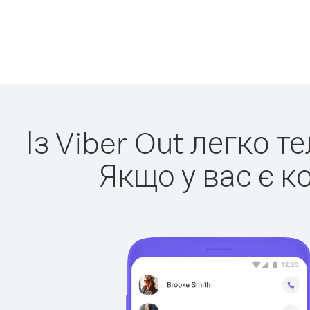
Із Viber Out легко т
Якщо у вас є к