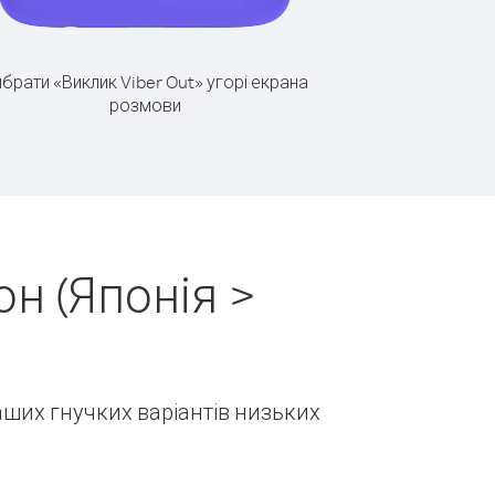
брати «Виклик Viber Out» угорі екрана
розмови
н (Японія >
наших гнучких варіантів низьких