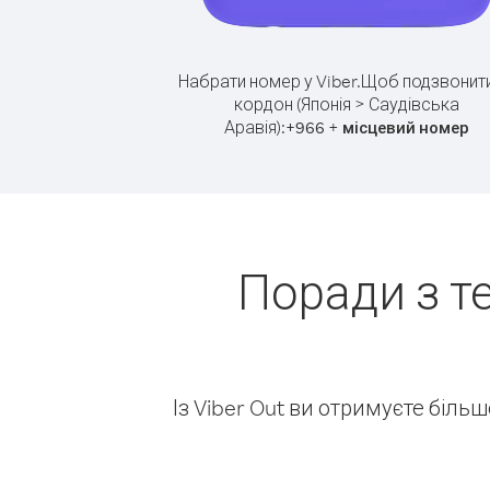
Набрати номер у Viber.
Щоб подзвонити
кордон (Японія > Саудівська
Аравія):
+
+
966
місцевий номер
Поради з т
Із Viber Out ви отримуєте біль