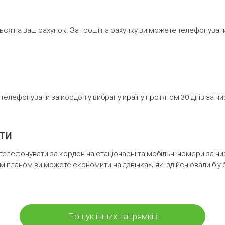
ся на ваш рахунок. За гроші на рахунку ви можете телефонувати н
елефонувати за кордон у вибрану країну протягом 30 днів за н
ти
телефонувати за кордон на стаціонарні та мобільні номери за 
м планом ви можете економити на дзвінках, які здійснювали б у 
Пошук інших напрямків