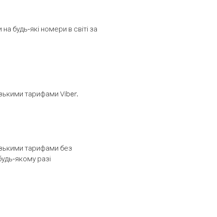
а будь-які номери в світі за
изькими тарифами Viber.
низькими тарифами без
будь-якому разі