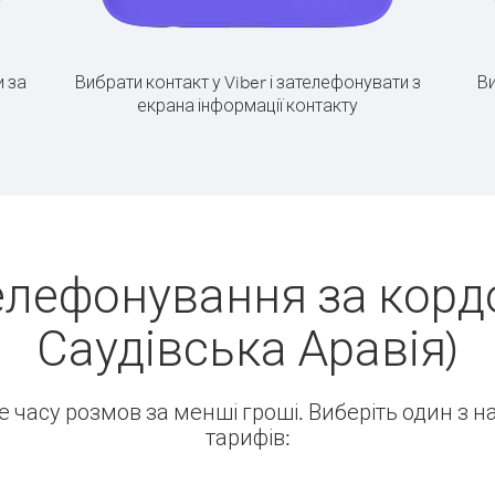
 за
Вибрати контакт у Viber і зателефонувати з
Ви
екрана інформації контакту
елефонування за кордо
Саудівська Аравія)
ше часу розмов за менші гроші. Виберіть один з 
тарифів: