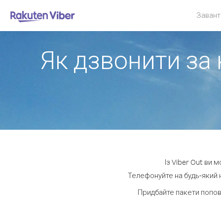
Завант
Як дзвонити за 
Із Viber Out ви 
Телефонуйте на будь-який н
Придбайте пакети попов