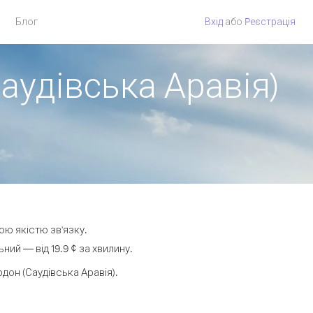
Блог
Вхід
або
Pеєстрація
аудівська Аравія)
ою якістю зв'язку.
ий — від 19.9 ¢ за хвилину.
он (Саудівська Аравія).