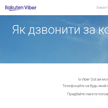
Завант
Як дзвонити за к
Із Viber Out ви м
Телефонуйте на будь-який н
Придбайте пакети попов