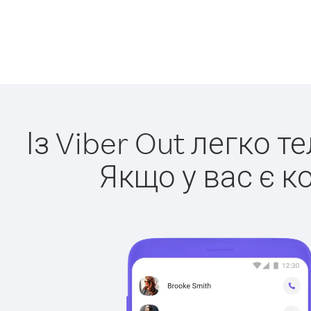
Із Viber Out легко т
Якщо у вас є к