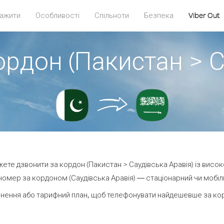
ажити
Особливості
Спільноти
Безпека
Viber Out
ордон (Пакистан > С
ожете дзвонити за кордон (Пакистан > Саудівська Аравія) із висок
омер за кордоном (Саудівська Аравія) — стаціонарний чи мобільн
нення або тарифний план, щоб телефонувати найдешевше за корд