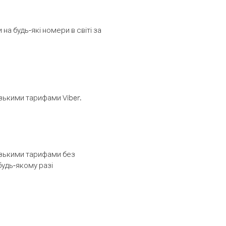
а будь-які номери в світі за
изькими тарифами Viber.
низькими тарифами без
будь-якому разі