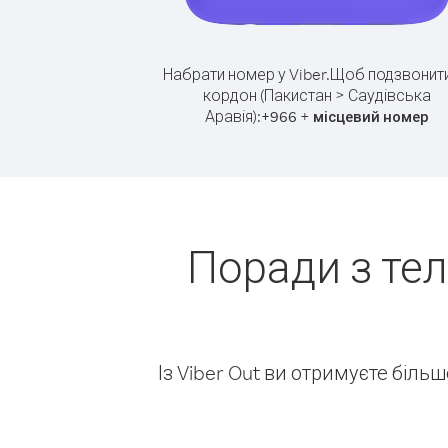
Набрати номер у Viber.
Щоб подзвонити
кордон (Пакистан > Саудівська
Аравія):
+
+
966
місцевий номер
Поради з те
Із Viber Out ви отримуєте біль