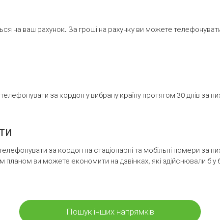
ся на ваш рахунок. За гроші на рахунку ви можете телефонувати н
елефонувати за кордон у вибрану країну протягом 30 днів за н
ти
телефонувати за кордон на стаціонарні та мобільні номери за 
м планом ви можете економити на дзвінках, які здійснювали б у 
Пошук інших напрямків