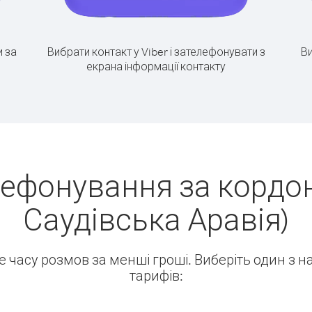
 за
Вибрати контакт у Viber і зателефонувати з
Ви
екрана інформації контакту
лефонування за кордон
Саудівська Аравія)
ше часу розмов за менші гроші. Виберіть один з 
тарифів: