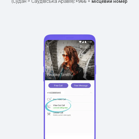
(Судан > Саудівська Аравія):
+
+
966
місцевий номер