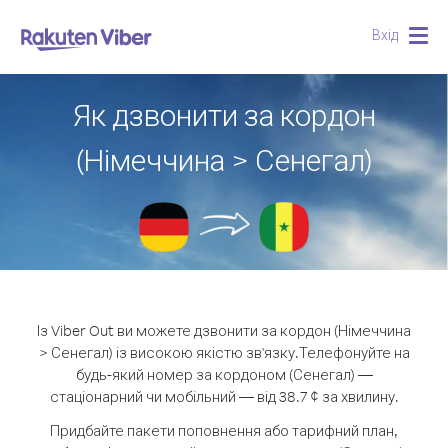
Вхід
Togg
navig
Як дзвонити за кордон
(Німеччина > Сенегал)
Із Viber Out ви можете дзвонити за кордон (Німеччина
> Сенегал) із високою якістю зв'язку.
Телефонуйте на
будь-який номер за кордоном (Сенегал) —
стаціонарний чи мобільний — від 38.7 ¢ за хвилину.
Придбайте пакети поповнення або тарифний план,