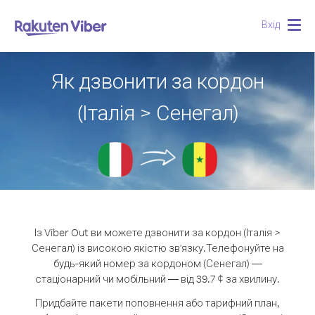
Вхід
Togg
navig
Як дзвонити за кордон
(Італія > Сенегал)
Із Viber Out ви можете дзвонити за кордон (Італія >
Сенегал) із високою якістю зв'язку.
Телефонуйте на
будь-який номер за кордоном (Сенегал) —
стаціонарний чи мобільний — від 39.7 ¢ за хвилину.
Придбайте пакети поповнення або тарифний план,