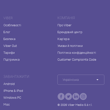
VIBER
КОМПАНІЯ
Особливості
Про Viber
Блог
Брендовий центр
Безпека
Кар'єра
Viber Out
Умови й політики
Тарифи
Політика конфіденційності
Підтримка
Customer Complaints Code
ЗАВАНТАЖИТИ
Українська
Android
iPhone & iPad
Windows PC
Mac
©
2026
Viber Media S.à r.l.