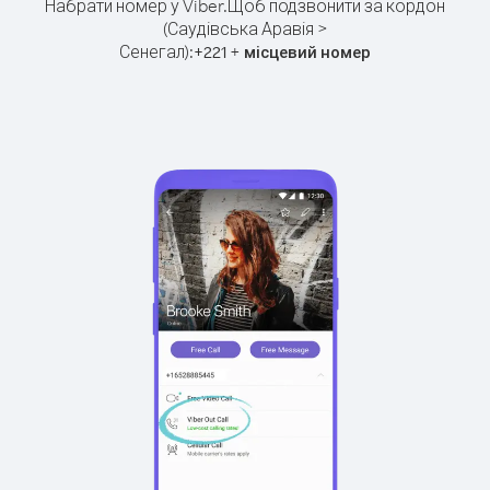
Набрати номер у Viber.
Щоб подзвонити за кордон
(Саудівська Аравія >
Сенегал):
+
+
221
місцевий номер