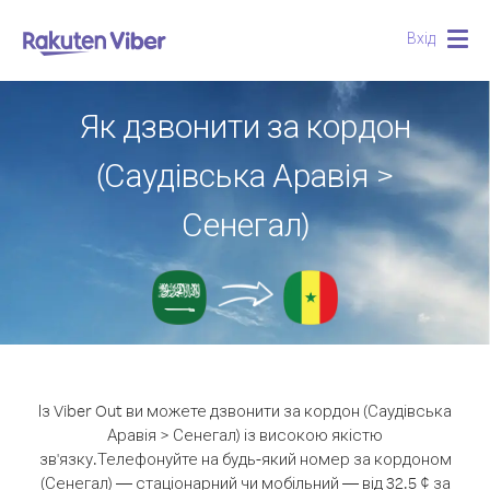
Вхід
Togg
navig
Як дзвонити за кордон
(Саудівська Аравія >
Сенегал)
Із Viber Out ви можете дзвонити за кордон (Саудівська
Аравія > Сенегал) із високою якістю
зв'язку.
Телефонуйте на будь-який номер за кордоном
(Сенегал) — стаціонарний чи мобільний — від 32.5 ¢ за