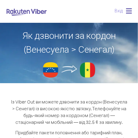
Вхід
Togg
navig
Як дзвонити за кордон
(Венесуела > Сенегал)
Із Viber Out ви можете дзвонити за кордон (Венесуела
> Сенегал) із високою якістю зв'язку.
Телефонуйте на
будь-який номер за кордоном (Сенегал) —
стаціонарний чи мобільний — від 32.5 ¢ за хвилину.
Придбайте пакети поповнення або тарифний план,