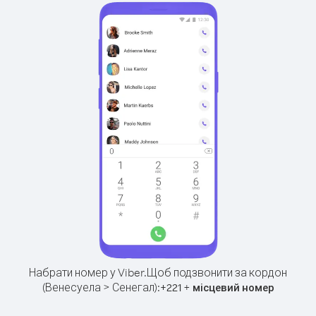
Набрати номер у Viber.
Щоб подзвонити за кордон
(Венесуела > Сенегал):
+
+
221
місцевий номер