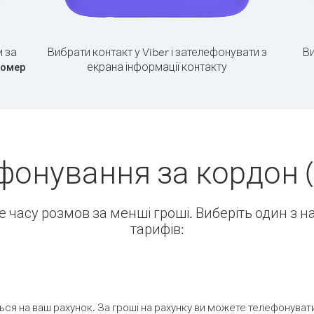
 за
Вибрати контакт у Viber і зателефонувати з
Ви
екрана інформації контакту
номер
фонування за кордон (Н
ше часу розмов за менші гроші. Виберіть один з 
тарифів:
ся на ваш рахунок. За гроші на рахунку ви можете телефонувати н