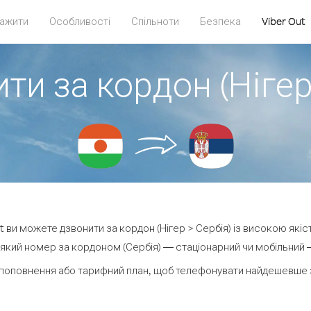
ажити
Особливості
Спільноти
Безпека
Viber Out
ти за кордон (Нігер
ut ви можете дзвонити за кордон (Нігер > Сербія) із високою якіс
який номер за кордоном (Сербія) — стаціонарний чи мобільний — в
поповнення або тарифний план, щоб телефонувати найдешевше з