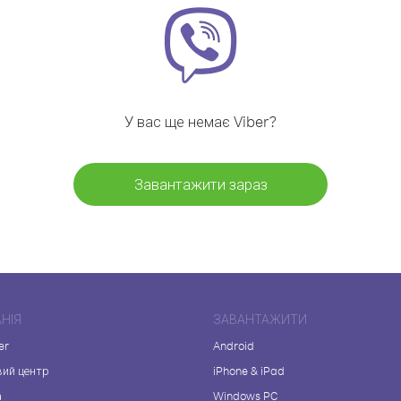
У вас ще немає Viber?
Завантажити зараз
НІЯ
ЗАВАНТАЖИТИ
er
Android
вий центр
iPhone & iPad
а
Windows PC