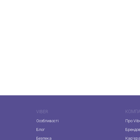
VIBER
КОМПА
Особливості
Про Vib
Блог
Брендо
Безпека
Кар'єр