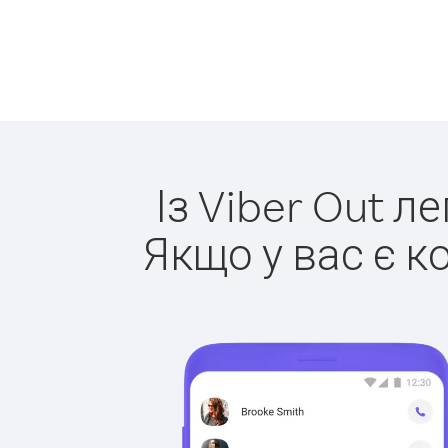
Із Viber Out л
Якщо у вас є к