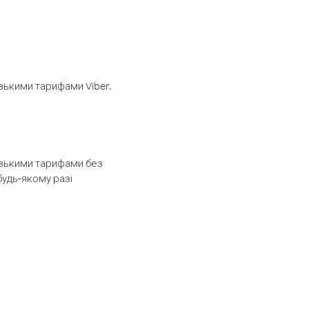
изькими тарифами Viber.
низькими тарифами без
будь-якому разі