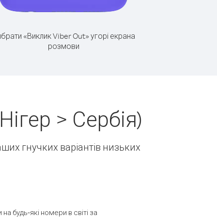
брати «Виклик Viber Out» угорі екрана
розмови
ігер > Сербія)
наших гнучких варіантів низьких
а будь-які номери в світі за