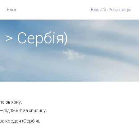
Блог
Вхід
або
Pеєстрація
 > Сербія)
тю зв'язку.
ід 19.5 ¢ за хвилину.
а кордон (Сербія).