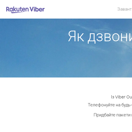
Завант
Як дзвони
Із Viber O
Телефонуйте на будь-
Придбайте пакети 