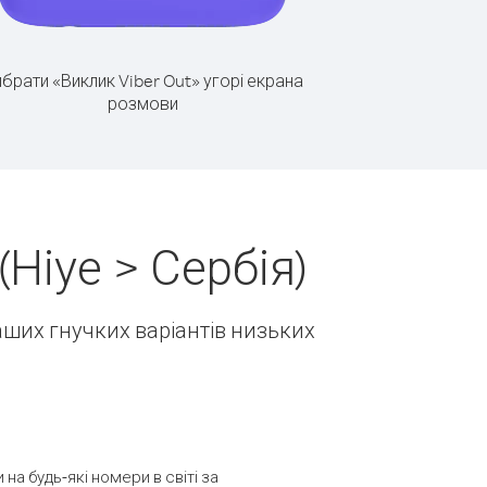
брати «Виклик Viber Out» угорі екрана
розмови
Ніуе > Сербія)
наших гнучких варіантів низьких
а будь-які номери в світі за