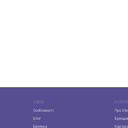
VIBER
КОМПА
Особливості
Про Vib
Блог
Брендо
Безпека
Кар'єр