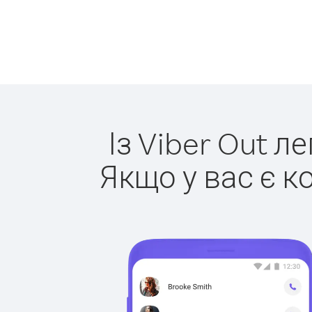
Із Viber Out л
Якщо у вас є к