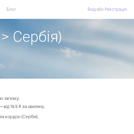
Блог
Вхід
або
Pеєстрація
> Сербія)
ю зв'язку.
ід 19.5 ¢ за хвилину.
а кордон (Сербія).