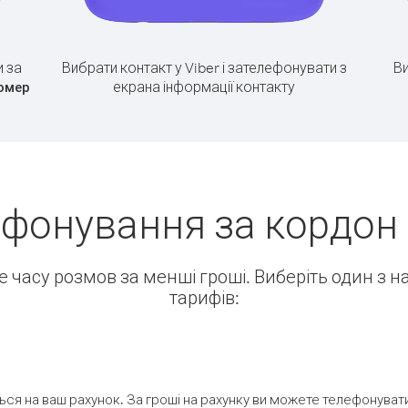
 за
Вибрати контакт у Viber і зателефонувати з
Ви
екрана інформації контакту
омер
фонування за кордон (
ше часу розмов за менші гроші. Виберіть один з 
тарифів:
ся на ваш рахунок. За гроші на рахунку ви можете телефонувати н