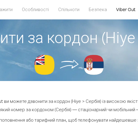
ажити
Особливості
Спільноти
Безпека
Viber Out
ити за кордон (Ніуе 
Out ви можете дзвонити за кордон (Ніуе > Сербія) із високою якіст
який номер за кордоном (Сербія) — стаціонарний чи мобільний — в
поповнення або тарифний план, щоб телефонувати найдешевше з