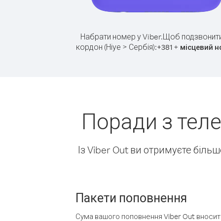
Набрати номер у Viber.
Щоб подзвонити
кордон (Ніуе > Сербія):
+
+
381
місцевий н
Поради з теле
Із Viber Out ви отримуєте біль
Пакети поповнення
Сума вашого поповнення Viber Out вносить