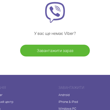
У вас ще немає Viber?
Завантажити зараз
НІЯ
ЗАВАНТАЖИТИ
er
Android
вий центр
iPhone & iPad
а
Windows PC