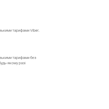
изькими тарифами Viber.
низькими тарифами без
будь-якому разі