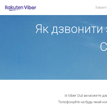
Завант
Як дзвонити 
С
Із Viber Out ви можете д
Телефонуйте на будь-який но