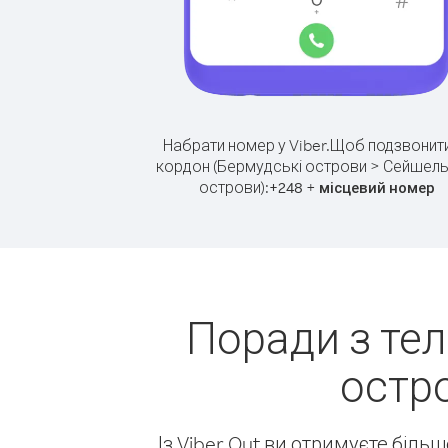
Набрати номер у Viber.
Щоб подзвонити
кордон (Бермудські острови > Сейшель
острови):
+
+
248
місцевий номер
Поради з те
остр
Із Viber Out ви отримуєте біль