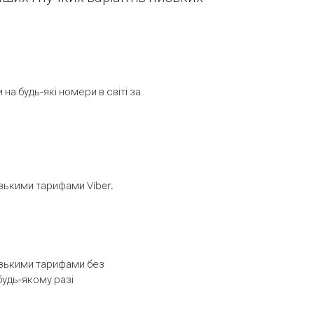
а будь-які номери в світі за
изькими тарифами Viber.
низькими тарифами без
будь-якому разі