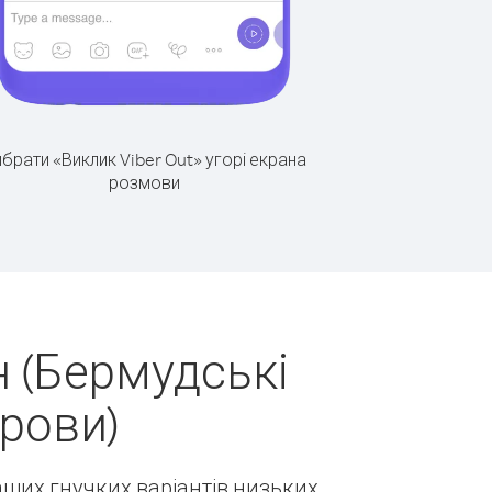
брати «Виклик Viber Out» угорі екрана
розмови
 (Бермудські
рови)
наших гнучких варіантів низьких