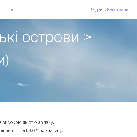
Блог
Вхід
або
Pеєстрація
ькі острови >
и)
з високою якістю зв'язку.
ний — від 99.0 ¢ за хвилину.