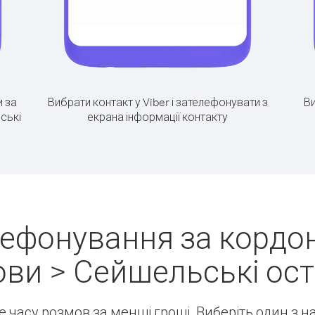
 за
Вибрати контакт у Viber і зателефонувати з
Ви
ські
екрана інформації контакту
лефонування за кордон
ови > Сейшельські ост
ше часу розмов за менші гроші. Виберіть один з 