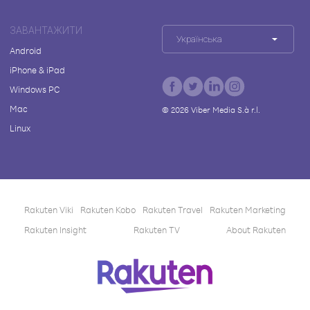
ЗАВАНТАЖИТИ
Українська
Android
iPhone & iPad
Windows PC
Mac
©
2026
Viber Media S.à r.l.
Linux
Rakuten Viki
Rakuten Kobo
Rakuten Travel
Rakuten Marketing
Rakuten Insight
Rakuten TV
About Rakuten