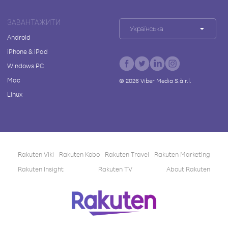
ЗАВАНТАЖИТИ
Українська
Android
iPhone & iPad
Windows PC
Mac
©
2026
Viber Media S.à r.l.
Linux
Rakuten Viki
Rakuten Kobo
Rakuten Travel
Rakuten Marketing
Rakuten Insight
Rakuten TV
About Rakuten