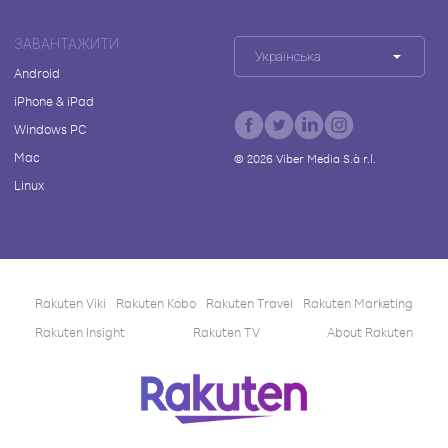
ЗАВАНТАЖИТИ
Українська
Android
iPhone & iPad
Windows PC
Mac
©
2026
Viber Media S.à r.l.
Linux
Rakuten Viki
Rakuten Kobo
Rakuten Travel
Rakuten Marketing
Rakuten Insight
Rakuten TV
About Rakuten