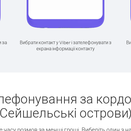
 за
Вибрати контакт у Viber і зателефонувати з
Ви
екрана інформації контакту
лефонування за кордо
Сейшельські острови
ше часу розмов за менші гроші. Виберіть один з 