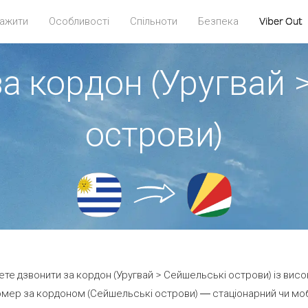
ажити
Особливості
Спільноти
Безпека
Viber Out
за кордон (Уругвай 
острови)
жете дзвонити за кордон (Уругвай > Сейшельські острови) із висо
мер за кордоном (Сейшельські острови) — стаціонарний чи мобіл