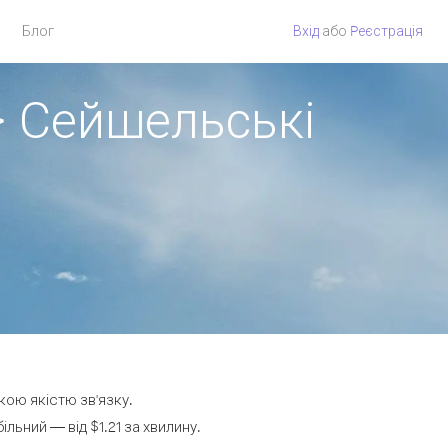
Блог
Вхід
або
Pеєстрація
> Сейшельські
кою якістю зв'язку.
ьний — від $1.21 за хвилину.