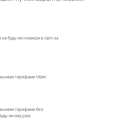
а будь-які номери в світі за
изькими тарифами Viber.
низькими тарифами без
будь-якому разі