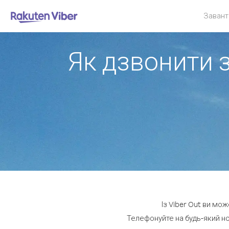
Завант
Як дзвонити 
Із Viber Out ви мо
Телефонуйте на будь-який но