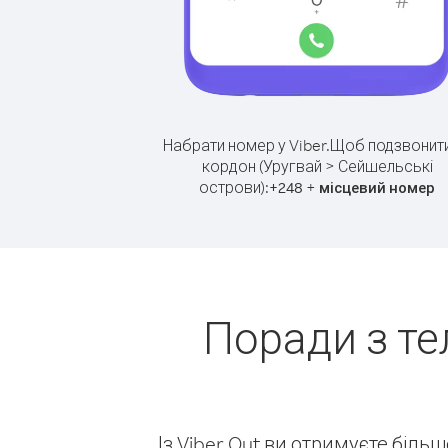
Набрати номер у Viber.
Щоб подзвонити
кордон (Уругвай > Сейшельські
острови):
+
+
248
місцевий номер
Поради з те
Із Viber Out ви отримуєте біль