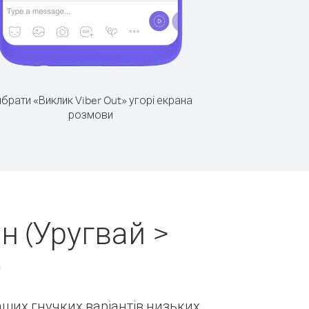
брати «Виклик Viber Out» угорі екрана
розмови
н (Уругвай >
)
наших гнучких варіантів низьких