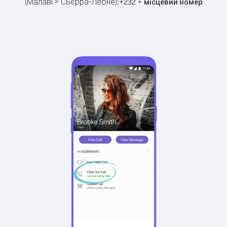
(Малаві > Сьєрра-Леоне):
+
+
232
місцевий номер