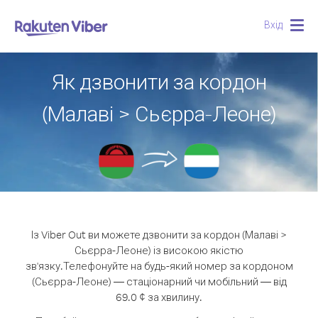
Вхід
Togg
navig
Як дзвонити за кордон
(Малаві > Сьєрра-Леоне)
Із Viber Out ви можете дзвонити за кордон (Малаві >
Сьєрра-Леоне) із високою якістю
зв'язку.
Телефонуйте на будь-який номер за кордоном
(Сьєрра-Леоне) — стаціонарний чи мобільний — від
69.0 ¢ за хвилину.