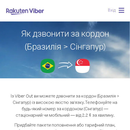
Вхід
Togg
navig
Як дзвонити за кордон
(Бразилія > Сінгапур)
Із Viber Out ви можете дзвонити за кордон (Бразилія >
Сінгапур) із високою якістю зв'язку.
Телефонуйте на
будь-який номер за кордоном (Сінгапур) —
стаціонарний чи мобільний — від 2.2 ¢ за хвилину.
Придбайте пакети поповнення або тарифний план,