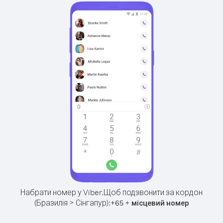
Набрати номер у Viber.
Щоб подзвонити за кордон
(Бразилія > Сінгапур):
+
+
65
місцевий номер