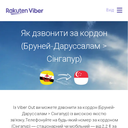
Вхід
Togg
navig
Як дзвонити за кордон
(Бруней-Даруссалам >
Сінгапур)
Із Viber Out ви можете дзвонити за кордон (Бруней-
Даруссалам > Сінгапур) із високою якістю
зв'язку.
Телефонуйте на будь-який номер за кордоном
(Сінгапур) — стаціонарний чи мобільний — від 2.2 ¢ за