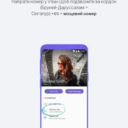
Набрати номер у Viber.
Щоб подзвонити за кордон
(Бруней-Даруссалам >
Сінгапур):
+
+
65
місцевий номер