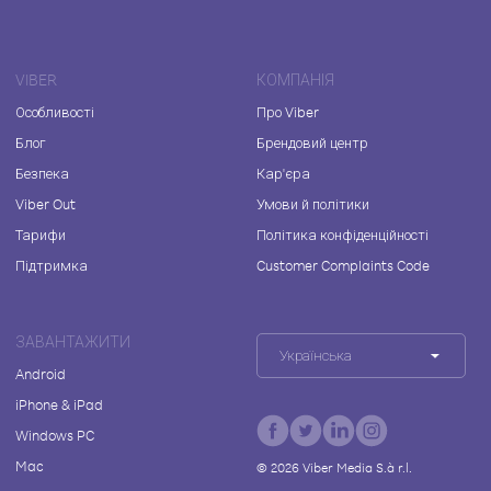
VIBER
КОМПАНІЯ
Особливості
Про Viber
Блог
Брендовий центр
Безпека
Кар'єра
Viber Out
Умови й політики
Тарифи
Політика конфіденційності
Підтримка
Customer Complaints Code
ЗАВАНТАЖИТИ
Українська
Android
iPhone & iPad
Windows PC
Mac
©
2026
Viber Media S.à r.l.