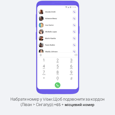
Набрати номер у Viber.
Щоб подзвонити за кордон
(Ліван > Сінгапур):
+
+
65
місцевий номер