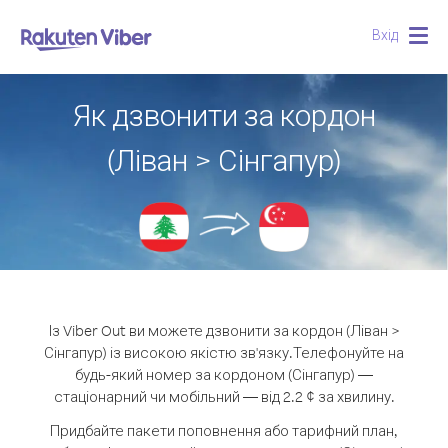
Вхід
Togg
navig
Як дзвонити за кордон
(Ліван > Сінгапур)
Із Viber Out ви можете дзвонити за кордон (Ліван >
Сінгапур) із високою якістю зв'язку.
Телефонуйте на
будь-який номер за кордоном (Сінгапур) —
стаціонарний чи мобільний — від 2.2 ¢ за хвилину.
Придбайте пакети поповнення або тарифний план,