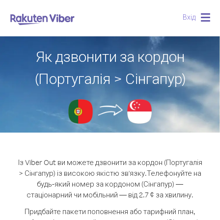
Вхід
Togg
navig
Як дзвонити за кордон
(Португалія > Сінгапур)
Із Viber Out ви можете дзвонити за кордон (Португалія
> Сінгапур) із високою якістю зв'язку.
Телефонуйте на
будь-який номер за кордоном (Сінгапур) —
стаціонарний чи мобільний — від 2.7 ¢ за хвилину.
Придбайте пакети поповнення або тарифний план,