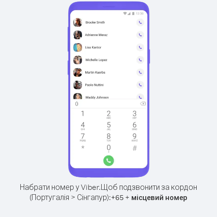
Набрати номер у Viber.
Щоб подзвонити за кордон
(Португалія > Сінгапур):
+
+
65
місцевий номер