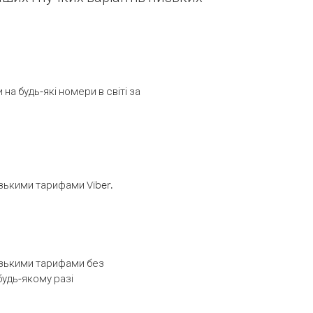
а будь-які номери в світі за
изькими тарифами Viber.
низькими тарифами без
будь-якому разі