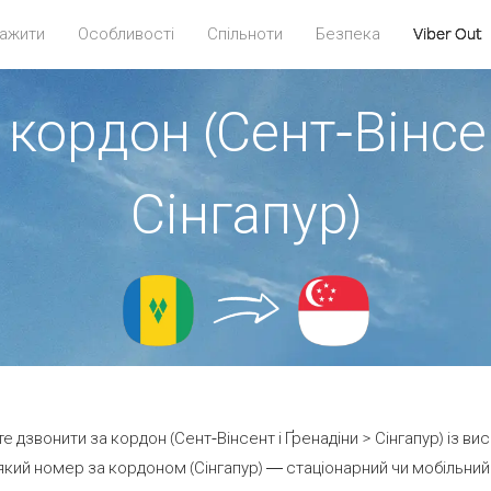
ажити
Особливості
Спільноти
Безпека
Viber Out
 кордон (Сент-Вінсен
Сінгапур)
те дзвонити за кордон (Сент-Вінсент і Ґренадіни > Сінгапур) із ви
кий номер за кордоном (Сінгапур) — стаціонарний чи мобільний —