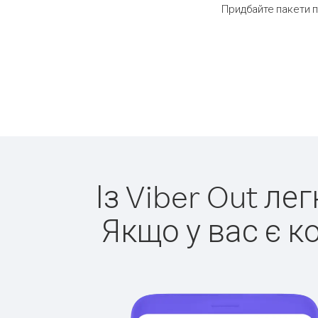
Придбайте пакети п
Із Viber Out ле
Якщо у вас є к