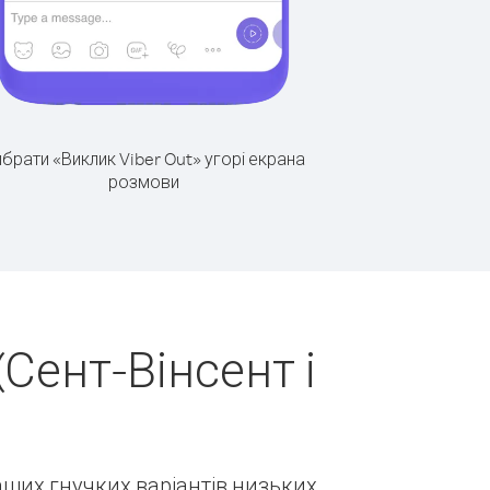
брати «Виклик Viber Out» угорі екрана
розмови
Сент-Вінсент і
наших гнучких варіантів низьких