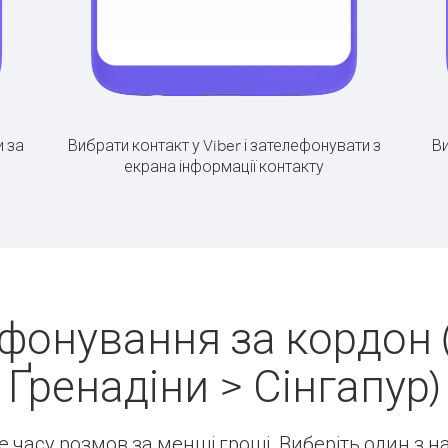
 за
Вибрати контакт у Viber і зателефонувати з
Ви
екрана інформації контакту
фонування за кордон (
Ґренадіни > Сінгапур)
ше часу розмов за менші гроші. Виберіть один з 