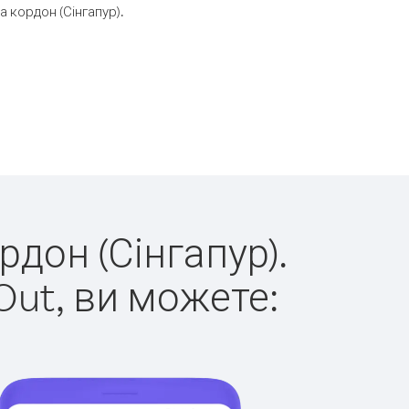
 кордон (Сінгапур).
рдон (Сінгапур).
Out, ви можете: