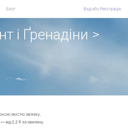
Блог
Вхід
або
Pеєстрація
т і Ґренадіни >
сокою якістю зв'язку.
 від 2.2 ¢ за хвилину.