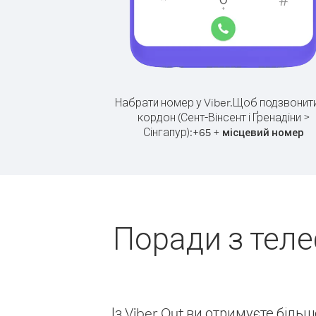
Набрати номер у Viber.
Щоб подзвонити
кордон (Сент-Вінсент і Ґренадіни >
Сінгапур):
+
+
65
місцевий номер
Поради з теле
Із Viber Out ви отримуєте біль