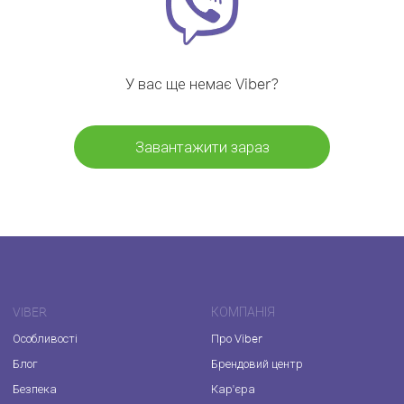
У вас ще немає Viber?
Завантажити зараз
VIBER
КОМПАНІЯ
Особливості
Про Viber
Блог
Брендовий центр
Безпека
Кар'єра