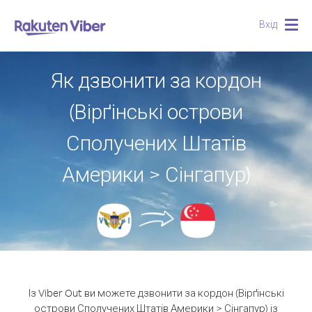
Вхід
Togg
navig
Як дзвонити за кордон
(Вірґінські острови
Сполучених Штатів
Америки > Сінгапур)
Із Viber Out ви можете дзвонити за кордон (Вірґінські
острови Сполучених Штатів Америки > Сінгапур) із