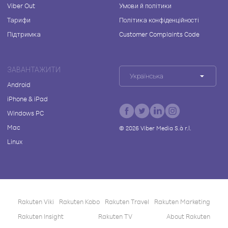
Viber Out
Умови й політики
Тарифи
Політика конфіденційності
Підтримка
Customer Complaints Code
ЗАВАНТАЖИТИ
Українська
Android
iPhone & iPad
Windows PC
Mac
©
2026
Viber Media S.à r.l.
Linux
Rakuten Viki
Rakuten Kobo
Rakuten Travel
Rakuten Marketing
Rakuten Insight
Rakuten TV
About Rakuten