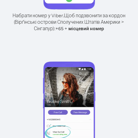
Набрати номер у Viber.
Щоб подзвонити за кордон
(Вірґінські острови Сполучених Штатів Америки >
Сінгапур):
+
+
65
місцевий номер