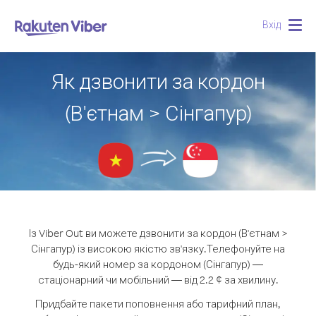
Вхід
Togg
navig
Як дзвонити за кордон
(В'єтнам > Сінгапур)
Із Viber Out ви можете дзвонити за кордон (В'єтнам >
Сінгапур) із високою якістю зв'язку.
Телефонуйте на
будь-який номер за кордоном (Сінгапур) —
стаціонарний чи мобільний — від 2.2 ¢ за хвилину.
Придбайте пакети поповнення або тарифний план,