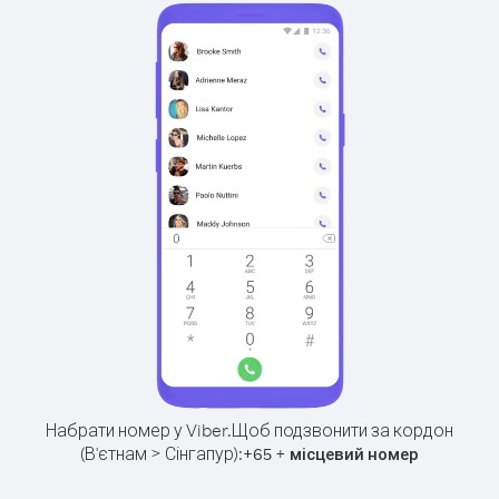
Набрати номер у Viber.
Щоб подзвонити за кордон
(В'єтнам > Сінгапур):
+
+
65
місцевий номер