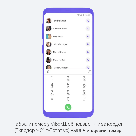
Набрати номер у Viber.
Щоб подзвонити за кордон
(Еквадор > Сінт-Естатіус):
+
+
599
місцевий номер