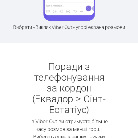
Вибрати «Виклик Viber Out» угорі екрана розмови
Поради з
телефонування
за кордон
(Еквадор > Сінт-
Естатіус)
Із Viber Out ви отримуєте більше
часу розмов за менші гроші.
Виберіть один з наших гнучких