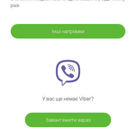
разі
Інші напрямки
У вас ще немає Viber?
Завантажити зараз