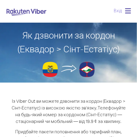
Вхід
Togg
navig
Як дзвонити за кордон
(Еквадор > Сінт-Естатіус)
Із Viber Out ви можете дзвонити за кордон (Еквадор >
Сінт-Естатіус) із високою якістю зв'язку.
Телефонуйте
на будь-який номер за кордоном (Сінт-Естатіус) —
стаціонарний чи мобільний — від 19.9 ¢ за хвилину.
Придбайте пакети поповнення або тарифний план,