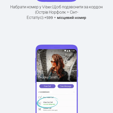
Набрати номер у Viber.
Щоб подзвонити за кордон
(Острів Норфолк > Сінт-
Естатіус):
+
+
599
місцевий номер