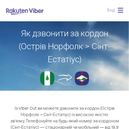
Вхід
Togg
navig
Як дзвонити за кордон
(Острів Норфолк > Сінт-
Естатіус)
Із Viber Out ви можете дзвонити за кордон (Острів
Норфолк > Сінт-Естатіус) із високою якістю
зв'язку.
Телефонуйте на будь-який номер за кордоном
(Сінт-Естатіус) — стаціонарний чи мобільний — від 19.9