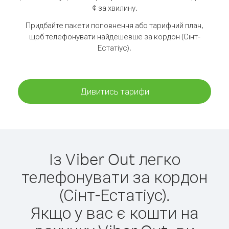
¢ за хвилину.
Придбайте пакети поповнення або тарифний план,
щоб телефонувати найдешевше за кордон (Сінт-
Естатіус).
Дивитись тарифи
Із Viber Out легко
телефонувати за кордон
(Сінт-Естатіус).
Якщо у вас є кошти на