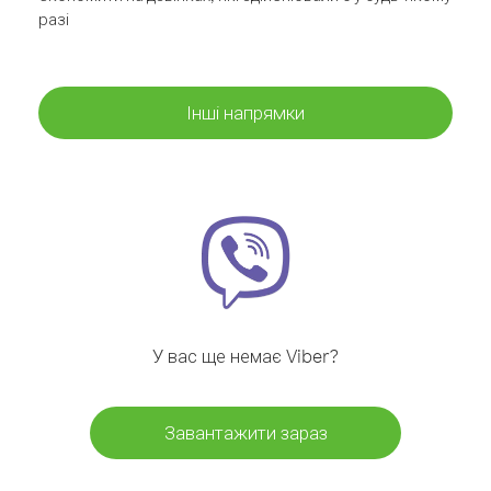
разі
Інші напрямки
У вас ще немає Viber?
Завантажити зараз