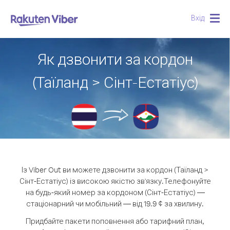
Вхід
Togg
navig
Як дзвонити за кордон
(Таїланд > Сінт-Естатіус)
Із Viber Out ви можете дзвонити за кордон (Таїланд >
Сінт-Естатіус) із високою якістю зв'язку.
Телефонуйте
на будь-який номер за кордоном (Сінт-Естатіус) —
стаціонарний чи мобільний — від 19.9 ¢ за хвилину.
Придбайте пакети поповнення або тарифний план,