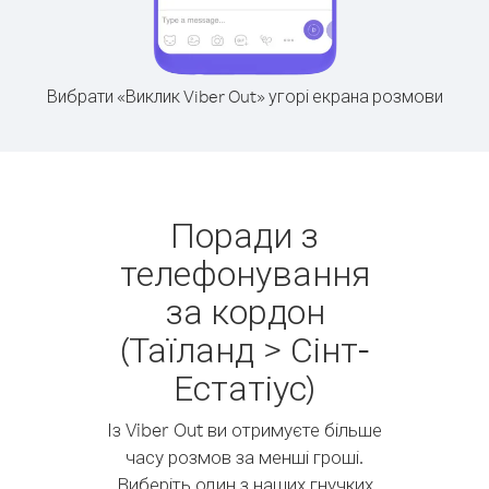
Вибрати «Виклик Viber Out» угорі екрана розмови
Поради з
телефонування
за кордон
(Таїланд > Сінт-
Естатіус)
Із Viber Out ви отримуєте більше
часу розмов за менші гроші.
Виберіть один з наших гнучких