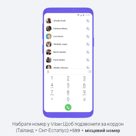
Набрати номер у Viber.
Щоб подзвонити за кордон
(Таїланд > Сінт-Естатіус):
+
+
599
місцевий номер