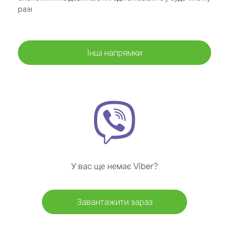
разі
Інші напрямки
У вас ще немає Viber?
Завантажити зараз