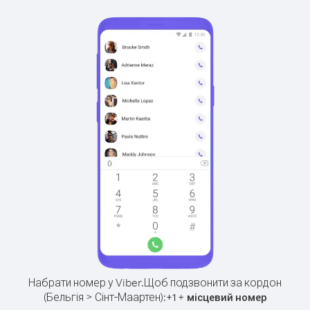
Набрати номер у Viber.
Щоб подзвонити за кордон
(Бельгія > Сінт-Маартен):
+
+
1
місцевий номер