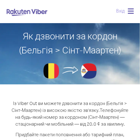
Вхід
Togg
navig
Як дзвонити за кордон
(Бельгія > Сінт-Маартен)
Із Viber Out ви можете дзвонити за кордон (Бельгія >
Сінт-Маартен) із високою якістю зв'язку.
Телефонуйте
на будь-який номер за кордоном (Сінт-Маартен) —
стаціонарний чи мобільний — від 20.0 ¢ за хвилину.
Придбайте пакети поповнення або тарифний план,