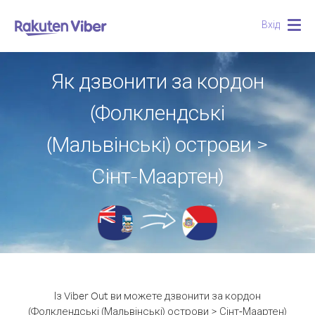
Вхід
Togg
navig
Як дзвонити за кордон
(Фолклендські
(Мальвінські) острови >
Сінт-Маартен)
Із Viber Out ви можете дзвонити за кордон
(Фолклендські (Мальвінські) острови > Сінт-Маартен)