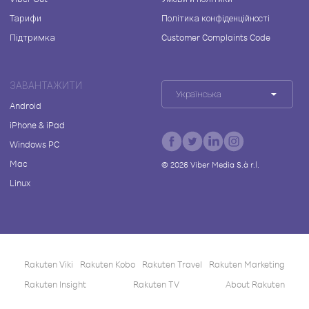
Тарифи
Політика конфіденційності
Підтримка
Customer Complaints Code
ЗАВАНТАЖИТИ
Українська
Android
iPhone & iPad
Windows PC
Mac
©
2026
Viber Media S.à r.l.
Linux
Rakuten Viki
Rakuten Kobo
Rakuten Travel
Rakuten Marketing
Rakuten Insight
Rakuten TV
About Rakuten