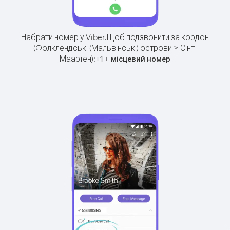
Набрати номер у Viber.
Щоб подзвонити за кордон
(Фолклендські (Мальвінські) острови > Сінт-
Маартен):
+
+
1
місцевий номер