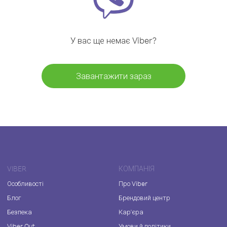
У вас ще немає Viber?
Завантажити зараз
VIBER
КОМПАНІЯ
Особливості
Про Viber
Блог
Брендовий центр
Безпека
Кар'єра
Viber Out
Умови й політики