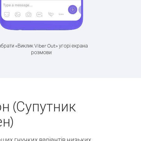
брати «Виклик Viber Out» угорі екрана
розмови
н (Супутник
ен)
наших гнучких варіантів низьких