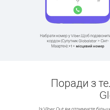
Набрати номер у Viber.
Щоб подзвонити
кордон (Супутник Globalstar > Сінт-
Маартен):
+
+
1
місцевий номер
Поради з т
Gl
Із Viber Out ви отримуєте біль