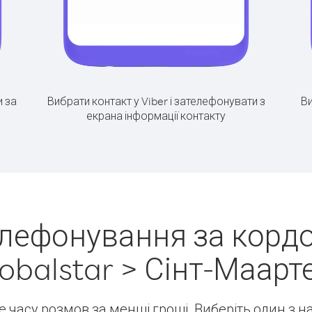
 за
Вибрати контакт у Viber і зателефонувати з
Ви
екрана інформації контакту
елефонування за кордо
obalstar > Сінт-Маарт
ше часу розмов за менші гроші. Виберіть один з 