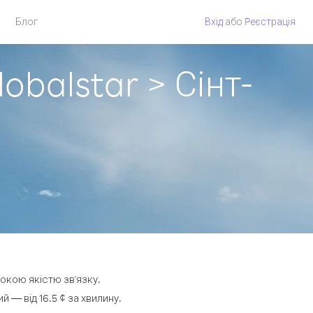
Блог
Вхід
або
Pеєстрація
obalstar > Сінт-
сокою якістю зв'язку.
 — від 16.5 ¢ за хвилину.