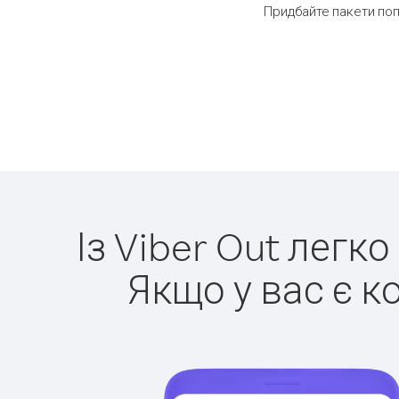
Придбайте пакети поп
Із Viber Out легк
Якщо у вас є к