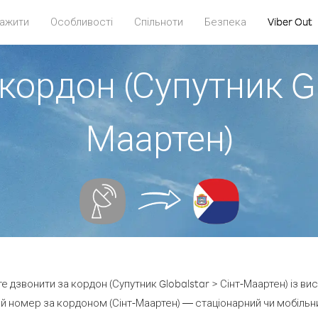
ажити
Особливості
Спільноти
Безпека
Viber Out
кордон (Супутник Gl
Маартен)
те дзвонити за кордон (Супутник Globalstar > Сінт-Маартен) із ви
 номер за кордоном (Сінт-Маартен) — стаціонарний чи мобільний