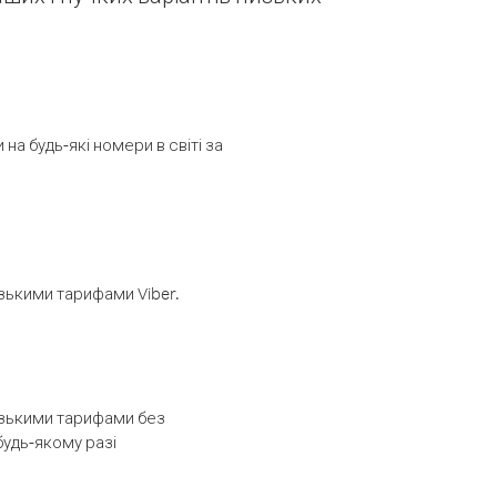
а будь-які номери в світі за
изькими тарифами Viber.
низькими тарифами без
будь-якому разі