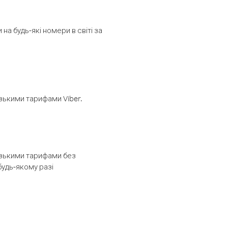
а будь-які номери в світі за
изькими тарифами Viber.
низькими тарифами без
будь-якому разі