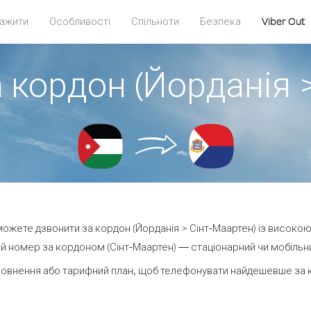
ажити
Особливості
Спільноти
Безпека
Viber Out
 кордон (Йорданія 
 можете дзвонити за кордон (Йорданія > Сінт-Маартен) із високою
 номер за кордоном (Сінт-Маартен) — стаціонарний чи мобільний
овнення або тарифний план, щоб телефонувати найдешевше за к