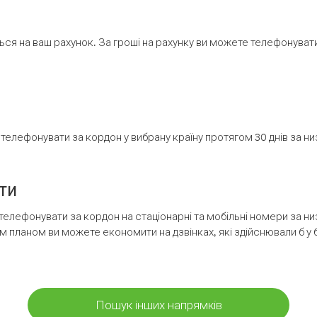
ся на ваш рахунок. За гроші на рахунку ви можете телефонувати н
елефонувати за кордон у вибрану країну протягом 30 днів за н
ти
телефонувати за кордон на стаціонарні та мобільні номери за 
м планом ви можете економити на дзвінках, які здійснювали б у 
Пошук інших напрямків