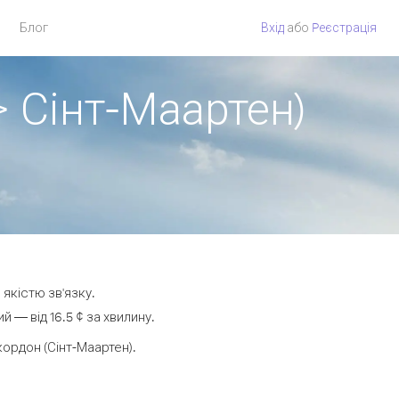
Блог
Вхід
або
Pеєстрація
> Сінт-Маартен)
 якістю зв'язку.
 — від 16.5 ¢ за хвилину.
ордон (Сінт-Маартен).