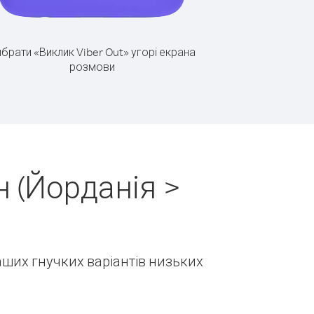
брати «Виклик Viber Out» угорі екрана
розмови
 (Йорданія >
наших гнучких варіантів низьких