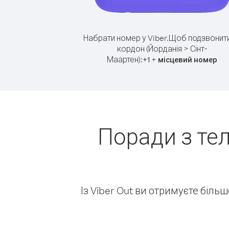
Набрати номер у Viber.
Щоб подзвонити
кордон (Йорданія > Сінт-
Маартен):
+
+
1
місцевий номер
Поради з те
Із Viber Out ви отримуєте біль