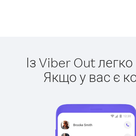
Із Viber Out легк
Якщо у вас є к