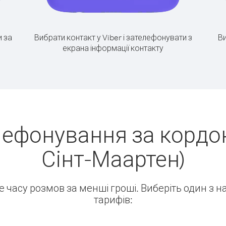
 за
Вибрати контакт у Viber і зателефонувати з
Ви
екрана інформації контакту
лефонування за кордон
Сінт-Маартен)
ше часу розмов за менші гроші. Виберіть один з 
тарифів: