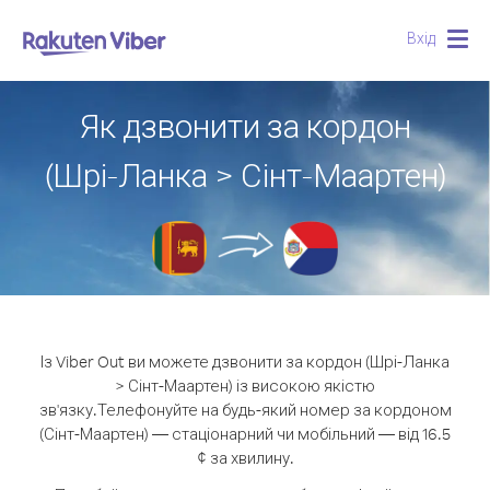
Вхід
Togg
navig
Як дзвонити за кордон
(Шрі-Ланка > Сінт-Маартен)
Із Viber Out ви можете дзвонити за кордон (Шрі-Ланка
> Сінт-Маартен) із високою якістю
зв'язку.
Телефонуйте на будь-який номер за кордоном
(Сінт-Маартен) — стаціонарний чи мобільний — від 16.5
¢ за хвилину.