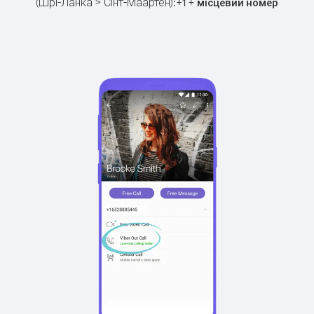
(Шрі-Ланка > Сінт-Маартен):
+
+
1
місцевий номер