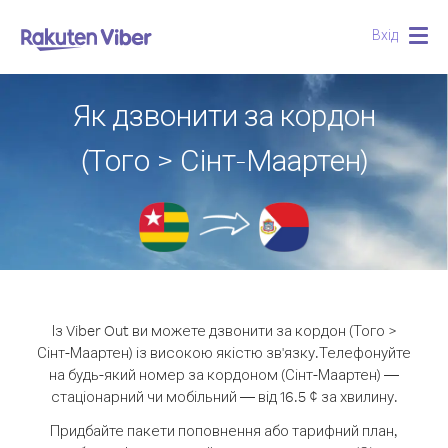
Вхід
Togg
navig
Як дзвонити за кордон
(Того > Сінт-Маартен)
Із Viber Out ви можете дзвонити за кордон (Того >
Сінт-Маартен) із високою якістю зв'язку.
Телефонуйте
на будь-який номер за кордоном (Сінт-Маартен) —
стаціонарний чи мобільний — від 16.5 ¢ за хвилину.
Придбайте пакети поповнення або тарифний план,