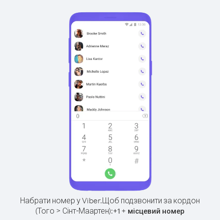
Набрати номер у Viber.
Щоб подзвонити за кордон
(Того > Сінт-Маартен):
+
+
1
місцевий номер