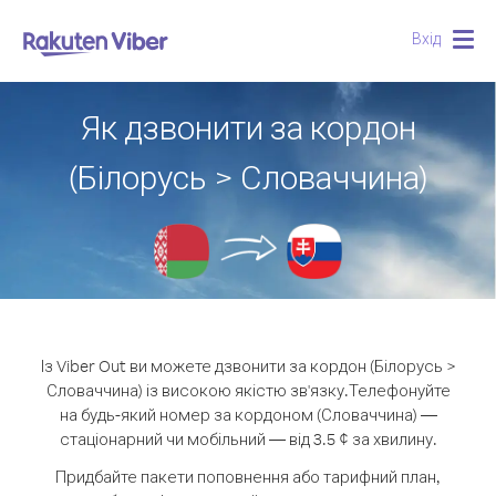
Вхід
Togg
navig
Як дзвонити за кордон
(Білорусь > Словаччина)
Із Viber Out ви можете дзвонити за кордон (Білорусь >
Словаччина) із високою якістю зв'язку.
Телефонуйте
на будь-який номер за кордоном (Словаччина) —
стаціонарний чи мобільний — від 3.5 ¢ за хвилину.
Придбайте пакети поповнення або тарифний план,