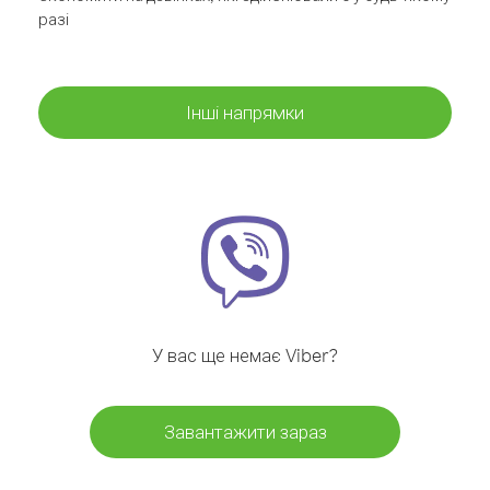
разі
Інші напрямки
У вас ще немає Viber?
Завантажити зараз