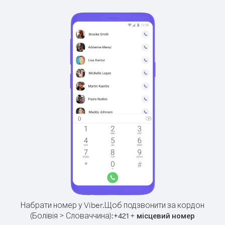
Набрати номер у Viber.
Щоб подзвонити за кордон
(Болівія > Словаччина):
+
+
421
місцевий номер