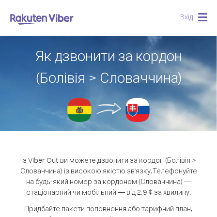
Вхід
Togg
navig
Як дзвонити за кордон
(Болівія > Словаччина)
Із Viber Out ви можете дзвонити за кордон (Болівія >
Словаччина) із високою якістю зв'язку.
Телефонуйте
на будь-який номер за кордоном (Словаччина) —
стаціонарний чи мобільний — від 2.9 ¢ за хвилину.
Придбайте пакети поповнення або тарифний план,